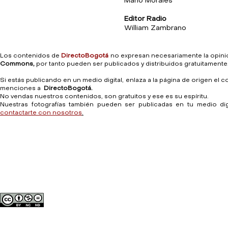
Mario Morales
Editor Radio
William Zambrano
Los contenidos de
DirectoBogotá
no expresan necesariamente la opini
Commons
,
por tanto pueden ser publicados y distribuidos gratuitamente.
Si estás publicando en un medio digital, enlaza a la página de origen el 
menciones a
DirectoBogotá.
No vendas nuestros contenidos, son gratuitos y ese es su espíritu.
Nuestras fotografías también pueden ser publicadas en tu medio dig
contactarte con nosotros
.
INICIO
DIRECTO TV
DIRECTO PODCAST
FOTOPERIODIS
Es un proyecto de la Facultad de
dedicado al periodismo digital, la
Acceso del administrador
Esta es la plataforma desarr