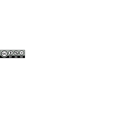
INICIO
DIRECTO TV
DIRECTO PODCAST
FOTOPERIODIS
Es un proyecto de la Facultad de
dedicado al periodismo digital, la
Acceso del administrador
Esta es la plataforma desarr